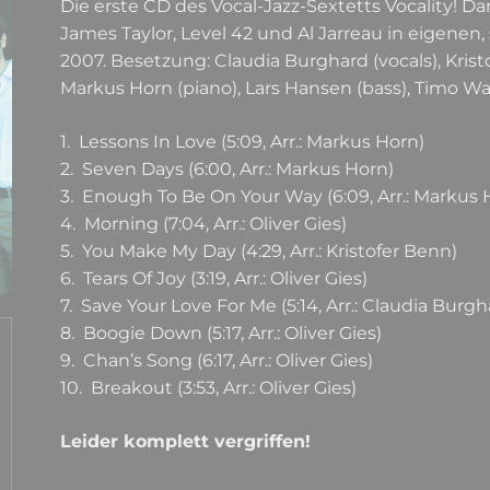
Die erste CD des Vocal-Jazz-Sextetts Vocality! Dara
James Taylor, Level 42 und Al Jarreau in eigen
2007. Besetzung: Claudia Burghard (vocals), Kristofe
Markus Horn (piano), Lars Hansen (bass), Timo W
1. Lessons In Love (5:09, Arr.: Markus Horn)
2. Seven Days (6:00, Arr.: Markus Horn)
3. Enough To Be On Your Way (6:09, Arr.: Markus 
4. Morning (7:04, Arr.: Oliver Gies)
5. You Make My Day (4:29, Arr.: Kristofer Benn)
6. Tears Of Joy (3:19, Arr.: Oliver Gies)
7. Save Your Love For Me (5:14, Arr.: Claudia Burgh
8. Boogie Down (5:17, Arr.: Oliver Gies)
9. Chan’s Song (6:17, Arr.: Oliver Gies)
10. Breakout (3:53, Arr.: Oliver Gies)
Leider komplett vergriffen!