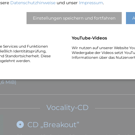
nsere
Datenschutzhinweise
und unser
Impressum
.
Pressetext · Plakat · Technikrider
Einstellungen speichern und fortfahren
A
 KiB)
YouTube-Videos
he Services und Funktionen
Wir nutzen auf unserer Website Yo
ießlich Identitätsprüfung,
Wiedergabe der Videos setzt YouTu
nd Standortsicherheit. Diese
Informationen über das Nutzerver
bgelehnt werden.
,6 MiB)
2,6 MiB)
2,6 MiB)
Vocality-CD
CD „Breakout”