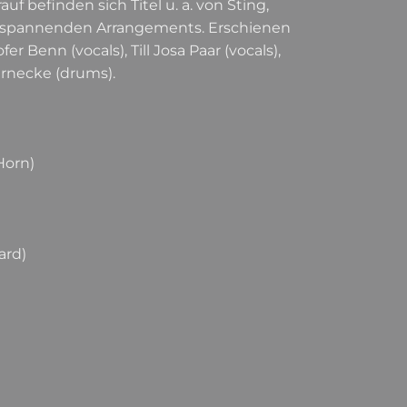
uf befinden sich Titel u. a. von Sting,
en, spannenden Arrangements. Erschienen
r Benn (vocals), Till Josa Paar (vocals),
arnecke (drums).
Horn)
ard)