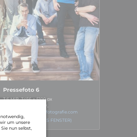
Pressefoto 6
3,6 MiB, 3456 × 5100 px
Foto: Steffi Schröder,
www.lichtmomentefotografie.com
e notwendig,
DOWNLOAD (NEUES FENSTER)
 wir um unsere
Sie nun selbst,