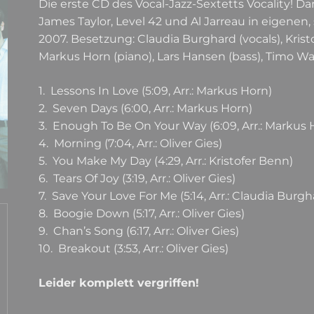
Die erste CD des Vocal-Jazz-Sextetts Vocality! Dara
James Taylor, Level 42 und Al Jarreau in eigen
2007. Besetzung: Claudia Burghard (vocals), Kristofe
Markus Horn (piano), Lars Hansen (bass), Timo W
1. Lessons In Love (5:09, Arr.: Markus Horn)
2. Seven Days (6:00, Arr.: Markus Horn)
3. Enough To Be On Your Way (6:09, Arr.: Markus 
4. Morning (7:04, Arr.: Oliver Gies)
5. You Make My Day (4:29, Arr.: Kristofer Benn)
6. Tears Of Joy (3:19, Arr.: Oliver Gies)
7. Save Your Love For Me (5:14, Arr.: Claudia Burgh
8. Boogie Down (5:17, Arr.: Oliver Gies)
9. Chan’s Song (6:17, Arr.: Oliver Gies)
10. Breakout (3:53, Arr.: Oliver Gies)
Leider komplett vergriffen!