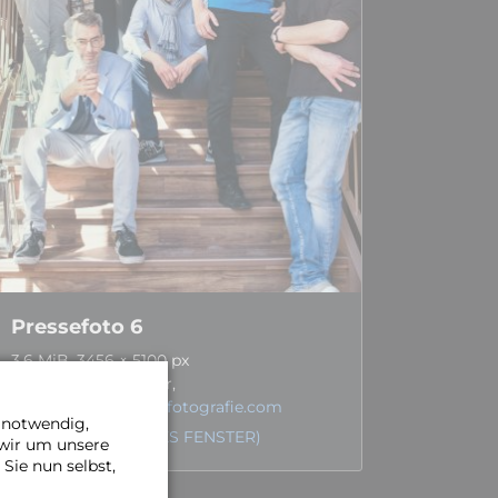
Pressefoto 6
3,6 MiB, 3456 × 5100 px
Foto: Steffi Schröder,
www.lichtmomentefotografie.com
e notwendig,
DOWNLOAD (NEUES FENSTER)
 wir um unsere
Sie nun selbst,