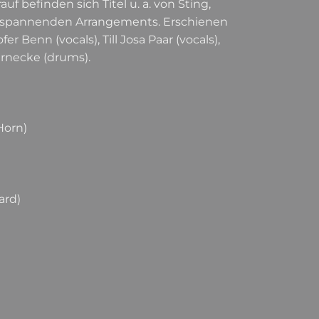
uf befinden sich Titel u. a. von Sting,
en, spannenden Arrangements. Erschienen
r Benn (vocals), Till Josa Paar (vocals),
arnecke (drums).
Horn)
ard)