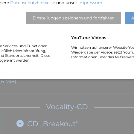
nsere
Datenschutzhinweise
und unser
Impressum
.
Pressetext · Plakat · Technikrider
Einstellungen speichern und fortfahren
A
 KiB)
YouTube-Videos
he Services und Funktionen
Wir nutzen auf unserer Website Yo
ießlich Identitätsprüfung,
Wiedergabe der Videos setzt YouTu
nd Standortsicherheit. Diese
Informationen über das Nutzerver
bgelehnt werden.
,6 MiB)
2,6 MiB)
2,6 MiB)
Vocality-CD
CD „Breakout”