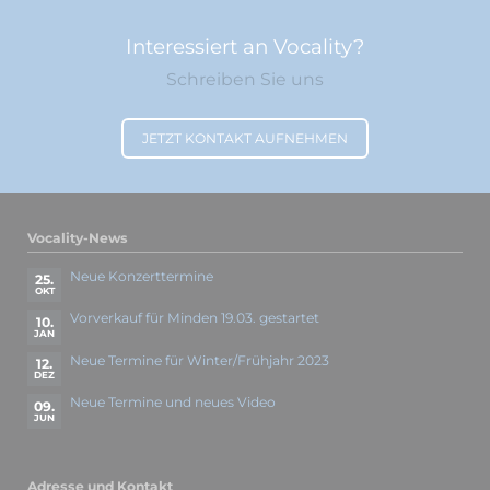
Interessiert an Vocality?
Schreiben Sie uns
JETZT KONTAKT AUFNEHMEN
Vocality-News
Neue Konzerttermine
25.
OKT
Vorverkauf für Minden 19.03. gestartet
10.
JAN
Neue Termine für Winter/Frühjahr 2023
12.
DEZ
Neue Termine und neues Video
09.
JUN
Adresse und Kontakt