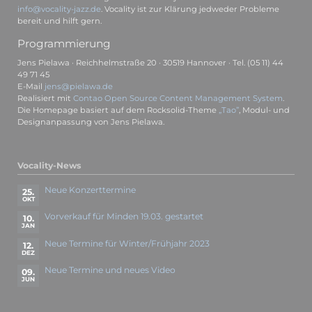
info@vocality-jazz.de
. Vocality ist zur Klärung jedweder Probleme
bereit und hilft gern.
Programmierung
Jens Pielawa · Reichhelmstraße 20 · 30519 Hannover · Tel. (05 11) 44
49 71 45
E-Mail
jens@pielawa.de
Realisiert mit
Contao Open Source Content Management System
.
Die Homepage basiert auf dem Rocksolid-Theme
„Tao”
, Modul- und
Designanpassung von Jens Pielawa.
Vocality-News
Neue Konzerttermine
25.
OKT
Vorverkauf für Minden 19.03. gestartet
10.
JAN
Neue Termine für Winter/Frühjahr 2023
12.
DEZ
Neue Termine und neues Video
09.
JUN