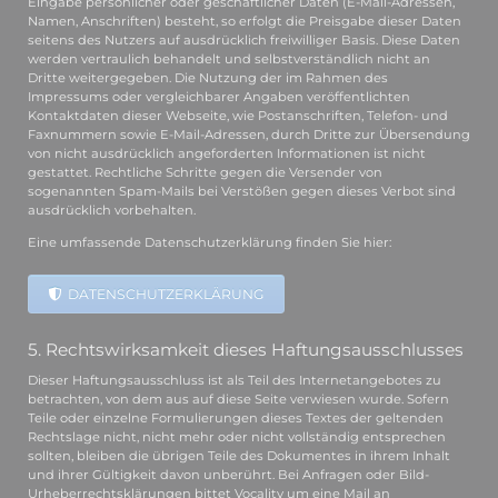
Eingabe persönlicher oder geschäftlicher Daten (E-Mail-Adressen,
Namen, Anschriften) besteht, so erfolgt die Preisgabe dieser Daten
seitens des Nutzers auf ausdrücklich freiwilliger Basis. Diese Daten
werden vertraulich behandelt und selbstverständlich nicht an
Dritte weitergegeben. Die Nutzung der im Rahmen des
Impressums oder vergleichbarer Angaben veröffentlichten
Kontaktdaten dieser Webseite, wie Postanschriften, Telefon- und
Faxnummern sowie E-Mail-Adressen, durch Dritte zur Übersendung
von nicht ausdrücklich angeforderten Informationen ist nicht
gestattet. Rechtliche Schritte gegen die Versender von
sogenannten Spam-Mails bei Verstößen gegen dieses Verbot sind
ausdrücklich vorbehalten.
Eine umfassende Datenschutzerklärung finden Sie hier:
DATENSCHUTZERKLÄRUNG
5. Rechtswirksamkeit dieses Haftungsausschlusses
Dieser Haftungsausschluss ist als Teil des Internetangebotes zu
betrachten, von dem aus auf diese Seite verwiesen wurde. Sofern
Teile oder einzelne Formulierungen dieses Textes der geltenden
Rechtslage nicht, nicht mehr oder nicht vollständig entsprechen
sollten, bleiben die übrigen Teile des Dokumentes in ihrem Inhalt
und ihrer Gültigkeit davon unberührt. Bei Anfragen oder Bild-
Urheberrechtsklärungen bittet Vocality um eine Mail an