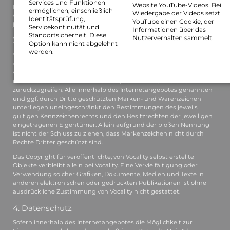
Services und Funktionen
Website YouTube-Videos. Bei
Informationen entstehen, haftet allein der Anbieter der Seite, auf
ermöglichen, einschließlich
Wiedergabe der Videos setzt
welche verwiesen wurde, nicht derjenige, der über Links auf die
Identitätsprüfung,
YouTube einen Cookie, der
jeweilige Veröffentlichung lediglich verweist.
Servicekontinuität und
Informationen über das
Standortsicherheit. Diese
Nutzerverhalten sammelt.
3. Urheber- und Kennzeichenrecht
Option kann nicht abgelehnt
werden.
Vocality ist bestrebt, in allen Publikationen die Urheberrechte der
verwendeten Grafiken, Dokumente, Medien und Texte zu beachten,
von ihm selbst erstellte Grafiken, Dokumente, Medien und Texte zu
nutzen oder auf lizenzfreie Grafiken, Dokumente, Medien und Texte
zurückzugreifen. Alle innerhalb des Internetangebotes genannten
und ggf. durch Dritte geschützten Marken- und Warenzeichen
unterliegen uneingeschränkt den Bestimmungen des jeweils
gültigen Kennzeichenrechts und den Besitzrechten der jeweiligen
eingetragenen Eigentümer. Allein aufgrund der bloßen Nennung
ist nicht der Schluss zu ziehen, dass Markenzeichen nicht durch
Rechte Dritter geschützt sind.
Das Copyright für veröffentlichte, von Vocality selbst erstellte
Objekte verbleibt allein bei Vocality. Eine Vervielfältigung oder
Verwendung solcher Grafiken, Dokumente, Medien und Texte in
anderen elektronischen oder gedruckten Publikationen ist ohne
ausdrückliche Zustimmung von Vocality nicht gestattet.
4. Datenschutz
Sofern innerhalb des Internetangebotes die Möglichkeit zur