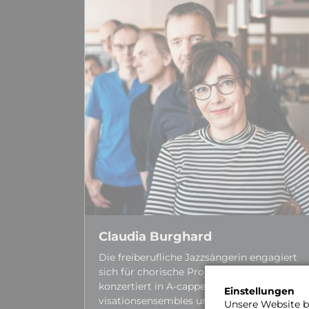
Claudia Burghard
Die frei­berufliche Jazz­sängerin engagiert
sich für chorische Projekte. Sie
konzertiert in A-cappella-Gruppen, Impro­
Einstellungen
visations­ensembles und in kleinen
Unsere Website be