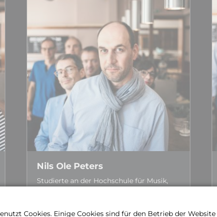
Nils Ole Peters
Studierte an der Hoch­schule für Musik,
Theater und Medien in Hannover Schul­
musik, Gesangs­­pädagogik und Opern­­
gesang. Er ist u. a. seit 2002 als Stimm­­
nutzt Cookies. Einige Cookies sind für den Betrieb der Websit