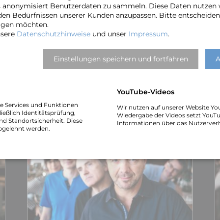
bildner beim Knaben­­chor Hannover tätig.
s anonymisiert Benutzerdaten zu sammeln. Diese Daten nutzen
den Bedürfnissen unserer Kunden anzupassen. Bitte entscheiden 
MEHR ÜBER NILS OLE…
ragen möchten.
nsere
Datenschutzhinweise
und unser
Impressum
.
band
Einstellungen speichern und fortfahren
A
YouTube-Videos
he Services und Funktionen
Wir nutzen auf unserer Website Yo
ießlich Identitätsprüfung,
Wiedergabe der Videos setzt YouTu
nd Standortsicherheit. Diese
Informationen über das Nutzerver
bgelehnt werden.