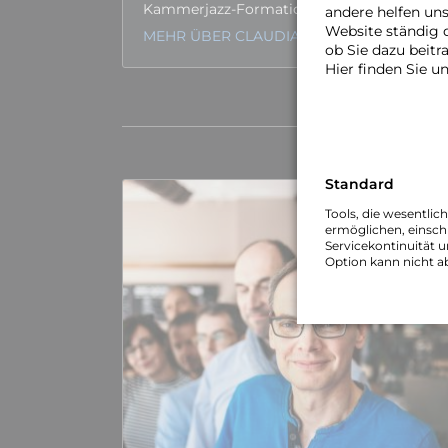
Kammerjazz-Formationen.
andere helfen un
Website ständig 
MEHR ÜBER CLAUDIA…
ob Sie dazu beit
Hier finden Sie u
Standard
Tools, die wesentlic
ermöglichen, einschl
Servicekontinuität u
Option kann nicht a