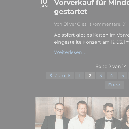
10
Vorverkauf für Minde
JAN
gestartet
Von Oliver Gies · (Kommentare: 0)
Ab sofort gibt es Karten im Vorv
eingestellte Konzert am 19.03. i
Vorverkauf
Weiterlesen …
für
Minden
Seite 2 von 14
19.03.
Zurück
1
2
3
4
5
gestartet
Ende