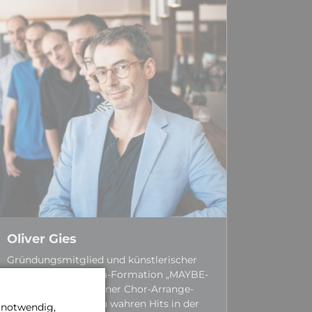
Oliver Gies
Gründungs­­mitglied und künstleri­scher
Leiter der A-cappella-Formation „MAYBE­
BOP”. Zahl­reiche seiner Chor-Arrange­
ments haben sich zu wahren Hits in der
e notwendig,