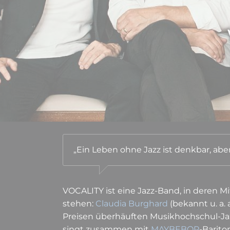
„Ein Leben ohne Jazz ist denkbar, aber 
VOCALITY ist eine Jazz-Band, in deren M
stehen:
Claudia Burghard
(bekannt u. a. 
Preisen überhäuften Musik­hoch­schul-Ja
singt zusammen mit
MAYBEBOP
-Barit