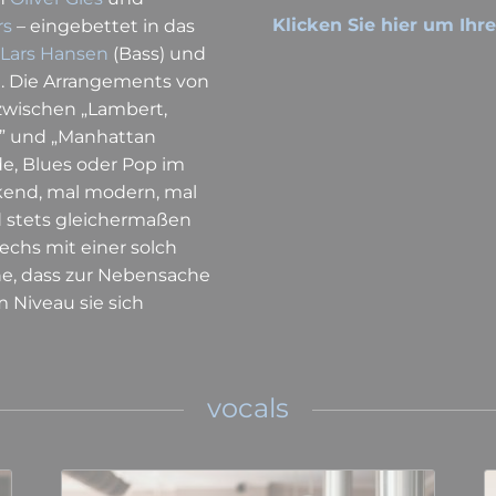
Klicken Sie hier um Ihr
rs
– eingebettet in das
Lars Hansen
(Bass) und
. Die Arrangements von
 zwischen „Lambert,
s” und „Manhattan
ade, Blues oder Pop im
kend, mal modern, mal
nd stets gleichermaßen
sechs mit einer solch
he, dass zur Nebensache
 Niveau sie sich
vocals