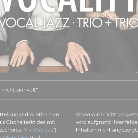
nicht sinnvoll.”
ittelpunkt drei Stimmen
Video wird nicht dargestel
als Chorleiterin des mit
wird aufgrund Ihrer feh
zz­chores
„Vivid Voices”
)
Inhalten nicht angezeigt.
on
Oliver Gies
und