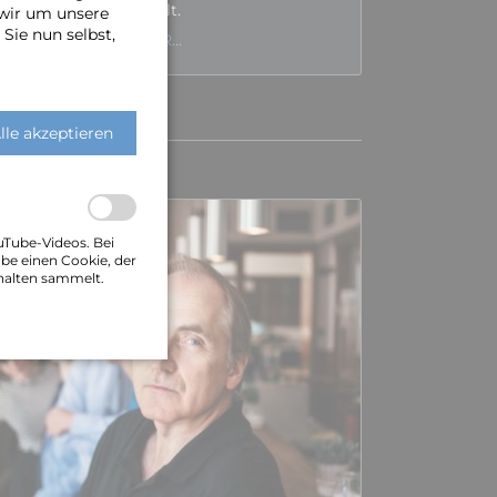
Chor­­szene entwickelt.
 wir um unsere
Sie nun selbst,
MEHR ÜBER OLIVER…
lle akzeptieren
uTube-Videos. Bei
be einen Cookie, der
halten sammelt.