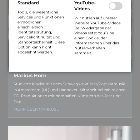
Standard
YouTube-
Videos
Tools, die wesentliche
Services und Funktionen
Wir nutzen auf unserer
ermöglichen,
Website YouTube-Videos.
einschließlich
Bei Wiedergabe der
Identitätsprüfung,
Videos setzt YouTube
Servicekontinuität und
einen Cookie, der
Standortsicherheit. Diese
Informationen über das
Option kann nicht
Nutzerverhalten
abgelehnt werden.
sammelt.
Markus Horn
Studierte Klavier mit dem Schwer­punkt Jazz/Popular­­musik
in Amsterdam (NL) und Hannover. Mitarbeit bei zahl­reichen
CD-Produk­tionen mit namhaften Künstlern des Jazz und
Pop.
MEHR ÜBER MARKUS…