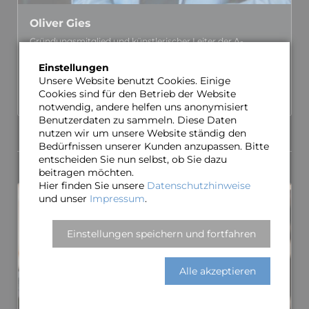
Oliver Gies
Gründungs­­mitglied und künstleri­scher Leiter der A-
cappella-Formation „MAYBE­BOP”. Zahl­reiche seiner Chor-
Einstellungen
Arrange­ments haben sich zu wahren Hits in der Chor­­szene
Unsere Website benutzt Cookies. Einige
entwickelt.
Cookies sind für den Betrieb der Website
MEHR ÜBER OLIVER…
notwendig, andere helfen uns anonymisiert
Benutzerdaten zu sammeln. Diese Daten
nutzen wir um unsere Website ständig den
Bedürfnissen unserer Kunden anzupassen. Bitte
band
entscheiden Sie nun selbst, ob Sie dazu
beitragen möchten.
Hier finden Sie unsere
Datenschutzhinweise
und unser
Impressum
.
Einstellungen speichern und fortfahren
Alle akzeptieren