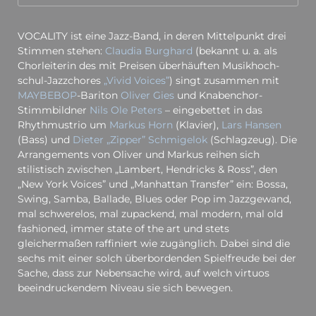
VOCALITY ist eine Jazz-Band, in deren Mittelpunkt drei
Stimmen stehen:
Claudia Burghard
(bekannt u. a. als
Chorleiterin des mit Preisen überhäuften Musik­hoch­
schul-Jazz­chores
„Vivid Voices”
) singt zusammen mit
MAYBEBOP
-Bariton
Oliver Gies
und Knabenchor-
Stimmbildner
Nils Ole Peters
– eingebettet in das
Rhythmustrio um
Markus Horn
(Klavier),
Lars Hansen
(Bass) und
Dieter „Zipper” Schmigelok
(Schlagzeug). Die
Arrangements von Oliver und Markus reihen sich
stilistisch zwischen „Lambert, Hendricks & Ross”, den
„New York Voices” und „Manhattan Transfer” ein: Bossa,
Swing, Samba, Ballade, Blues oder Pop im Jazzgewand,
mal schwerelos, mal zupackend, mal modern, mal old
fashioned, immer state of the art und stets
gleichermaßen raffiniert wie zugänglich. Dabei sind die
sechs mit einer solch überbordenden Spielfreude bei der
Sache, dass zur Nebensache wird, auf welch virtuos
beeindruckendem Niveau sie sich bewegen.