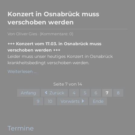
Konzert in Osnabrück muss
verschoben werden
Von Oliver Gies · (Kommentare: 0)
+++ Konzert vom 17.03. in Osnabrück muss
verschoben werden +++
Leider muss unser heutiges Konzert in Osnabrück
krankheitsbedingt verschoben werden.
Konzert
Weiterlesen …
in
Osnabrück
Seite 7 von 14
muss
Anfang
Zurück
4
5
6
7
8
verschoben
9
10
Vorwärts
Ende
werden
Termine