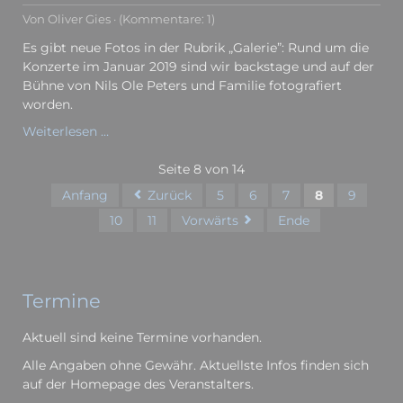
Von Oliver Gies · (Kommentare: 1)
Es gibt neue Fotos in der Rubrik „Galerie”: Rund um die
Konzerte im Januar 2019 sind wir backstage und auf der
Bühne von Nils Ole Peters und Familie fotografiert
worden.
Neue
Weiterlesen …
Fotos
in
Seite 8 von 14
der
Anfang
Zurück
5
6
7
8
9
„Galerie”
10
11
Vorwärts
Ende
Termine
Aktuell sind keine Termine vorhanden.
Alle Angaben ohne Gewähr. Aktuellste Infos finden sich
auf der Homepage des Veranstalters.