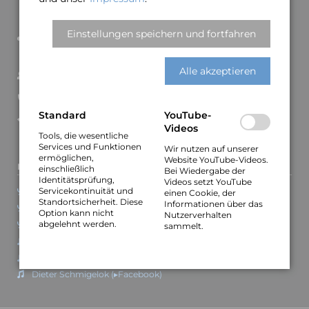
Wilhelm-Bluhm-Straße 44
D–30451 Hannover
Einstellungen speichern und fortfahren
Tel.: +49-177-3299599
E-Mail:
info@vocality-jazz.de
Alle akzeptieren
Kontakt und Impressum
Datenschutzerklärung
Standard
YouTube-
Cookie-Einstellungen
Videos
Tools, die wesentliche
Services und Funktionen
Wir nutzen auf unserer
ermöglichen,
Website YouTube-Videos.
Links zu Bandmitgliedern
einschließlich
Bei Wiedergabe der
Identitätsprüfung,
Videos setzt YouTube
Claudia Burghard (▸Vivid Voices)
Servicekontinuität und
einen Cookie, der
Standortsicherheit. Diese
Informationen über das
Nils Ole Peters (▸Knabenchor Hannover)
Option kann nicht
Nutzerverhalten
abgelehnt werden.
Oliver Gies
sammelt.
Markus Horn
Lars Hansen
Dieter Schmigelok (▸Facebook)