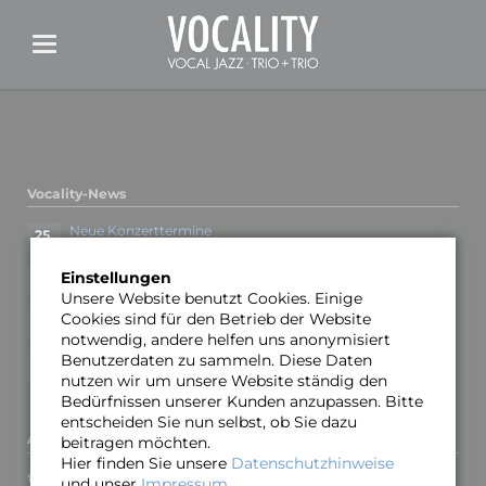
Vocality-News
Neue Konzerttermine
25.
OKT
Vorverkauf für Minden 19.03. gestartet
10.
Einstellungen
JAN
Unsere Website benutzt Cookies. Einige
Neue Termine für Winter/Frühjahr 2023
Cookies sind für den Betrieb der Website
12.
DEZ
notwendig, andere helfen uns anonymisiert
Neue Termine und neues Video
Benutzerdaten zu sammeln. Diese Daten
09.
JUN
nutzen wir um unsere Website ständig den
Bedürfnissen unserer Kunden anzupassen. Bitte
entscheiden Sie nun selbst, ob Sie dazu
Adresse und Kontakt
beitragen möchten.
Hier finden Sie unsere
Datenschutzhinweise
Oliver Gies
und unser
Impressum
.