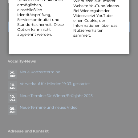
Wir nutzen auf unserer
Über neue Kommentare per E-Mail benachrichtigen (Sie
ermöglichen,
Website YouTube-Videos.
können das Abonnement jederzeit beenden)
einschließlich
Bei Wiedergabe der
Identitätsprüfung,
Videos setzt YouTube
Servicekontinuität und
einen Cookie, der
Standortsicherheit. Diese
Informationen über das
KOMMENTAR ABSENDEN
Option kann nicht
Nutzerverhalten
abgelehnt werden.
sammelt.
Vocality-News
Neue Konzerttermine
25.
OKT
Vorverkauf für Minden 19.03. gestartet
10.
JAN
Neue Termine für Winter/Frühjahr 2023
12.
DEZ
Neue Termine und neues Video
09.
JUN
Adresse und Kontakt