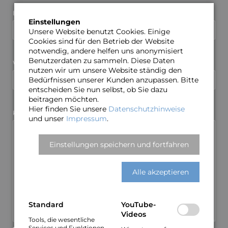
Pflichtfeld
E-Mail (wird nicht veröffentlicht)
*
Einstellungen
Unsere Website benutzt Cookies. Einige
Cookies sind für den Betrieb der Website
notwendig, andere helfen uns anonymisiert
Benutzerdaten zu sammeln. Diese Daten
Webseite
nutzen wir um unsere Website ständig den
Bedürfnissen unserer Kunden anzupassen. Bitte
entscheiden Sie nun selbst, ob Sie dazu
beitragen möchten.
Hier finden Sie unsere
Datenschutzhinweise
Pflichtfeld
Kommentar
*
und unser
Impressum
.
Einstellungen speichern und fortfahren
Alle akzeptieren
Standard
YouTube-
Videos
Tools, die wesentliche
Services und Funktionen