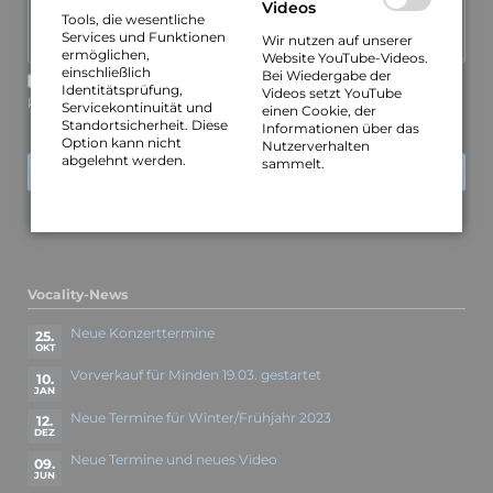
Videos
Tools, die wesentliche
Services und Funktionen
Wir nutzen auf unserer
ermöglichen,
Website YouTube-Videos.
einschließlich
Bei Wiedergabe der
Über neue Kommentare per E-Mail benachrichtigen (Sie
Identitätsprüfung,
Videos setzt YouTube
können das Abonnement jederzeit beenden)
Servicekontinuität und
einen Cookie, der
Standortsicherheit. Diese
Informationen über das
Option kann nicht
Nutzerverhalten
abgelehnt werden.
sammelt.
KOMMENTAR ABSENDEN
Vocality-News
Neue Konzerttermine
25.
OKT
Vorverkauf für Minden 19.03. gestartet
10.
JAN
Neue Termine für Winter/Frühjahr 2023
12.
DEZ
Neue Termine und neues Video
09.
JUN