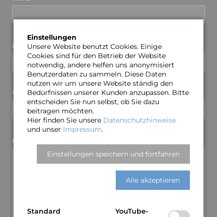
Einstellungen
Pflichtfeld
Unsere Website benutzt Cookies. Einige
E-Mail (wird nicht veröffentlicht)
*
Cookies sind für den Betrieb der Website
notwendig, andere helfen uns anonymisiert
Benutzerdaten zu sammeln. Diese Daten
nutzen wir um unsere Website ständig den
Bedürfnissen unserer Kunden anzupassen. Bitte
Webseite
entscheiden Sie nun selbst, ob Sie dazu
beitragen möchten.
Hier finden Sie unsere
Datenschutzhinweise
und unser
Impressum
.
Pflichtfeld
Kommentar
*
Einstellungen speichern und fortfahren
Alle akzeptieren
Standard
YouTube-