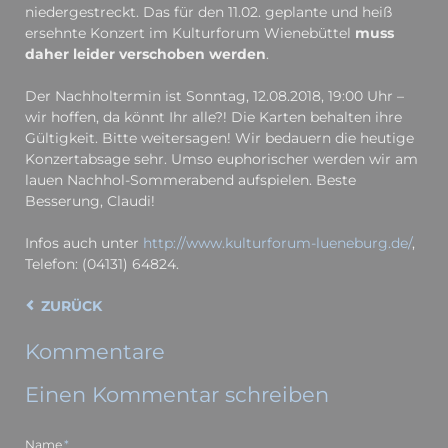
nieder­gestreckt. Das für den 11.02. geplante und heiß
ersehnte Konzert im Kultur­forum Wiene­büttel
muss
daher leider verschoben werden
.
Der Nachholtermin ist Sonntag, 12.08.2018, 19:00 Uhr –
wir hoffen, da könnt Ihr alle?! Die Karten behalten ihre
Gültig­keit. Bitte weiter­sagen! Wir bedauern die heutige
Konzert­absage sehr. Umso euphorischer werden wir am
lauen Nachhol-Sommer­abend aufspielen. Beste
Besserung, Claudi!
Infos auch unter
http://www.kulturforum-lueneburg.de/
,
Telefon: (04131) 64824.
ZURÜCK
Kommentare
Einen Kommentar schreiben
Pflichtfeld
Name
*