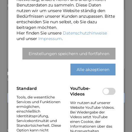
Benutzerdaten zu sammeln. Diese Daten
Pflichtfeld
Kommentar
*
nutzen wir um unsere Website ständig den
Bedürfnissen unserer Kunden anzupassen. Bitte
entscheiden Sie nun selbst, ob Sie dazu
beitragen möchten.
Hier finden Sie unsere
Datenschutzhinweise
und unser
Impressum
.
Einstellungen speichern und fortfahren
Alle akzeptieren
Über neue Kommentare per E-Mail benachrichtigen (Sie
können das Abonnement jederzeit beenden)
Standard
YouTube-
Videos
Tools, die wesentliche
KOMMENTAR ABSENDEN
Services und Funktionen
Wir nutzen auf unserer
ermöglichen,
Website YouTube-Videos.
einschließlich
Bei Wiedergabe der
Identitätsprüfung,
Videos setzt YouTube
Servicekontinuität und
einen Cookie, der
Standortsicherheit. Diese
Informationen über das
Option kann nicht
Vocality-News
Nutzerverhalten