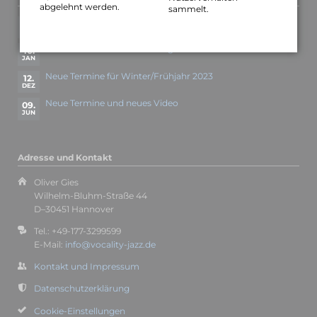
abgelehnt werden.
sammelt.
Neue Konzerttermine
25.
OKT
Vorverkauf für Minden 19.03. gestartet
10.
JAN
Neue Termine für Winter/Frühjahr 2023
12.
DEZ
Neue Termine und neues Video
09.
JUN
Adresse und Kontakt
Oliver Gies
Wilhelm-Bluhm-Straße 44
D–30451 Hannover
Tel.: +49-177-3299599
E-Mail:
info@vocality-jazz.de
Kontakt und Impressum
Datenschutzerklärung
Cookie-Einstellungen