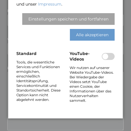
und unser
Impressum
.
Pflichtfeld
E-Mail (wird nicht veröffentlicht)
*
Einstellungen speichern und fortfahren
Alle akzeptieren
Webseite
Standard
YouTube-
Videos
Tools, die wesentliche
Services und Funktionen
Wir nutzen auf unserer
Pflichtfeld
Kommentar
*
ermöglichen,
Website YouTube-Videos.
einschließlich
Bei Wiedergabe der
Identitätsprüfung,
Videos setzt YouTube
Servicekontinuität und
einen Cookie, der
Standortsicherheit. Diese
Informationen über das
Option kann nicht
Nutzerverhalten
abgelehnt werden.
sammelt.