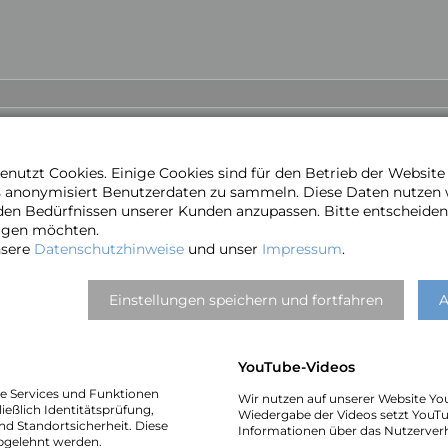
Juni 2019
nutzt Cookies. Einige Cookies sind für den Betrieb der Websit
?
s anonymisiert Benutzerdaten zu sammeln. Diese Daten nutzen
den Bedürfnissen unserer Kunden anzupassen. Bitte entscheiden 
ragen möchten.
nsere
Datenschutzhinweise
und unser
Impressum
.
en
Einstellungen speichern und fortfahren
A
YouTube-Videos
he Services und Funktionen
Wir nutzen auf unserer Website Yo
ießlich Identitätsprüfung,
Wiedergabe der Videos setzt YouTu
nd Standortsicherheit. Diese
Informationen über das Nutzerver
bgelehnt werden.