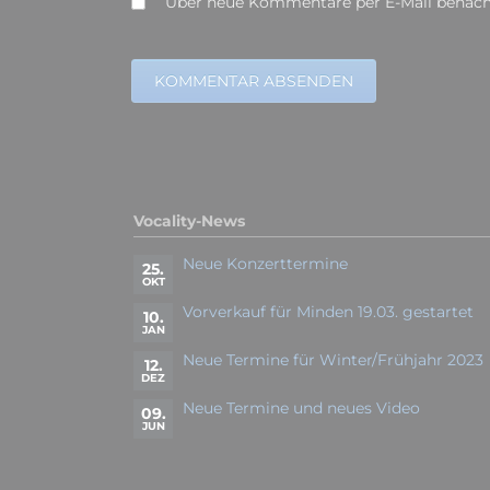
Über neue Kommentare per E-Mail benachr
KOMMENTAR ABSENDEN
Vocality-News
Neue Konzerttermine
25.
OKT
Vorverkauf für Minden 19.03. gestartet
10.
JAN
Neue Termine für Winter/Frühjahr 2023
12.
DEZ
Neue Termine und neues Video
09.
JUN