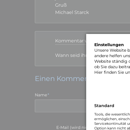
Gruß
Michael Starck
Kommentar von Christian |
30. 
Einstellungen
Unsere Website be
Wann seid ihr denn mal in Wien
andere helfen un
Website ständig 
ob Sie dazu beit
Hier finden Sie u
Einen Kommentar schreib
Pflichtfeld
Name
*
Standard
Tools, die wesentlic
ermöglichen, einschl
Servicekontinuität u
Pflichtfeld
E-Mail (wird nicht veröffentlicht)
*
Option kann nicht a