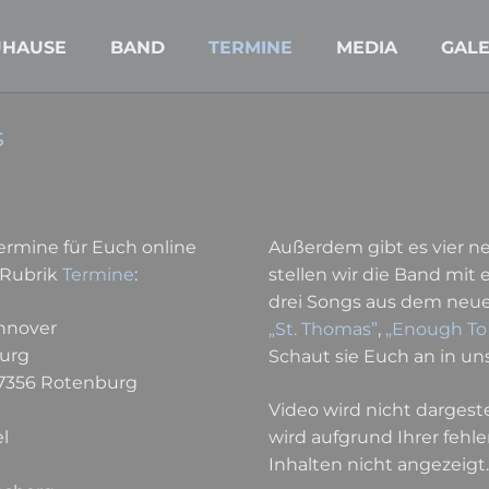
UHAUSE
BAND
TERMINE
MEDIA
GALE
s
rmine für Euch online
Außerdem gibt es vier ne
e Rubrik
Termine
:
stellen wir die Band mi
drei Songs aus dem neue
annover
„St. Thomas”
,
„Enough To
burg
Schaut sie Euch an in un
 27356 Rotenburg
Video wird nicht dargestel
el
wird aufgrund Ihrer feh
Inhalten nicht angezeigt