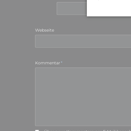
Webseite
Pflichtfeld
Kommentar
*