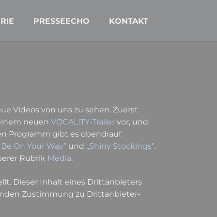
Navigation
überspringen
RIE
PRESSEECHO
KONTAKT
ue Videos von uns zu sehen. Zuerst
t einem neuen
VOCALITY-Trailer
vor, und
n Programm gibt es obendrauf:
 Be On Your Way”
und
„Shiny Stockings”
.
serer Rubrik
Media
.
lt. Dieser Inhalt eines Drittanbieters
lenden Zustimmung zu Drittanbieter-
.