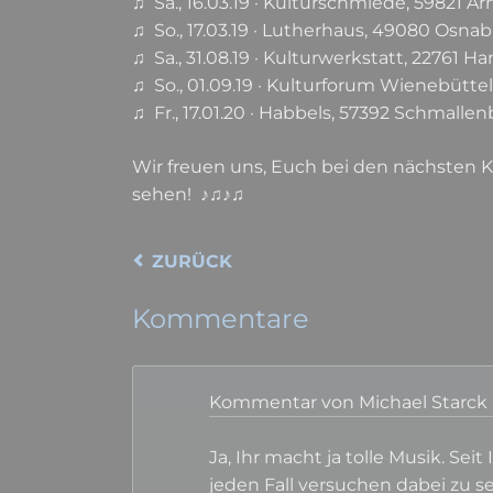
♫ Sa., 16.03.19 · Kulturschmiede, 59821 A
♫ So., 17.03.19 · Lutherhaus, 49080 Osna
♫ Sa., 31.08.19 · Kulturwerkstatt, 22761 
♫ So., 01.09.19 · Kulturforum Wienebütte
♫ Fr., 17.01.20 · Habbels, 57392 Schmalle
Wir freuen uns, Euch bei den nächsten 
sehen! ♪♫♪♫
ZURÜCK
Kommentare
Kommentar von Michael Starck 
Ja, Ihr macht ja tolle Musik. Se
jeden Fall versuchen dabei zu se