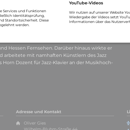
YouTube-Videos
 Schwer­punkt Jazz/Popular­musik in Amsterdam
H
he Services und Funktionen
und Theater Hannover. Er erhielt erste Preise und
S
Wir nutzen auf unserer Website Yo
ießlich Identitätsprüfung,
Wiedergabe der Videos setzt YouTu
erben. Konzerte mit den verschiedensten
nd Standortsicherheit. Diese
Informationen über das Nutzerver
bgelehnt werden.
and in die Schweiz, nach Finnland, Dänemark,
ysia, Vietnam, Indonesien, die USA und Chile. Er
ssischen und Nord­deutschen Rundfunk und
II und Hessen Fernsehen. Darüber hinaus wirkte er
d arbeitete mit namhaften Künstlern des Jazz
Horn Dozent für Jazz-Klavier an der Musik­hoch­
Adresse und Kontakt
L
Oliver Gies
Wilhelm-Bluhm-Straße 44