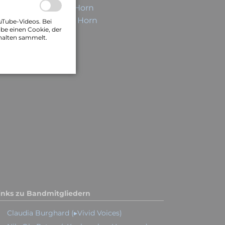
omepage Markus Horn
oundcloud Markus Horn
uTube-Videos. Bei
be einen Cookie, der
halten sammelt.
inks zu Bandmitgliedern
Claudia Burghard (▸Vivid Voices)