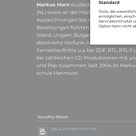
Standard
Markus Horn
studierte Klavier mit dem
Tools, die wesentlic
(NL) sowie an der Hoch­schule für Musik 
ermöglichen, einschl
Auszeichnungen bei mehreren Wett­bew
Servicekontinuität u
Option kann nicht a
Besetzungen führten ihn neben Deutschl
Island, Ungarn, Bulgarien, Singapur, Mala
absolvierte Hörfunk-Auftritte beim He
Fernseh­auftritte u.a. bei ZDF, RTL, RTL 
bei zahlreichen CD-Produktionen mit un
und Pop zusammen. Seit 2004 ist Markus 
schule Hannover.
Vocality-News
Neue Konzerttermine
25.
OKT