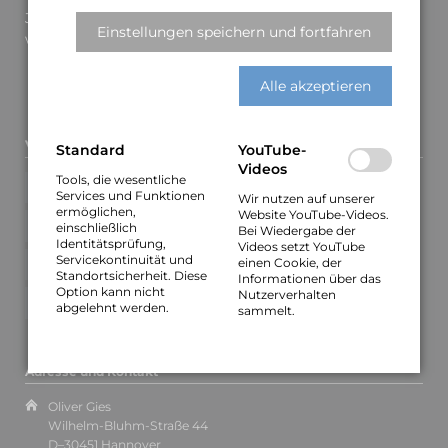
Jetzt unseren Newsletter abonnieren und keine
Einstellungen speichern und fortfahren
wichtigen Informationen mehr verpassen.
Alle akzeptieren
Vocality-News
Standard
YouTube-
Videos
Neue Konzerttermine
Tools, die wesentliche
25.
OKT
Services und Funktionen
Wir nutzen auf unserer
ermöglichen,
Website YouTube-Videos.
Vorverkauf für Minden 19.03. gestartet
10.
einschließlich
Bei Wiedergabe der
JAN
Identitätsprüfung,
Videos setzt YouTube
Neue Termine für Winter/Frühjahr 2023
12.
Servicekontinuität und
einen Cookie, der
DEZ
Standortsicherheit. Diese
Informationen über das
Option kann nicht
Nutzerverhalten
Neue Termine und neues Video
09.
abgelehnt werden.
sammelt.
JUN
Adresse und Kontakt
Oliver Gies
Wilhelm-Bluhm-Straße 44
D–30451 Hannover