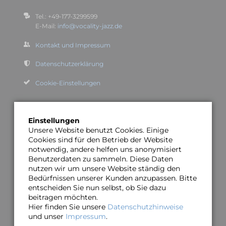
Tel.: +49-177-3299599
E-Mail:
info@vocality-jazz.de
Kontakt und Impressum
Datenschutzerklärung
Cookie-Einstellungen
Links zu Bandmitgliedern
Einstellungen
Unsere Website benutzt Cookies. Einige
Claudia Burghard (▸Vivid Voices)
Cookies sind für den Betrieb der Website
Nils Ole Peters (▸Knabenchor Hannover)
notwendig, andere helfen uns anonymisiert
Benutzerdaten zu sammeln. Diese Daten
Oliver Gies
nutzen wir um unsere Website ständig den
Markus Horn
Bedürfnissen unserer Kunden anzupassen. Bitte
Lars Hansen
entscheiden Sie nun selbst, ob Sie dazu
beitragen möchten.
Dieter Schmigelok (▸Facebook)
Hier finden Sie unsere
Datenschutzhinweise
und unser
Impressum
.