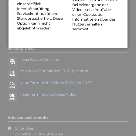
Homepage Drummerschool (Facebook)
einschließlich
Bei Wiedergabe der
Identitätsprüfung,
Videos setzt YouTube
Soundcloud Dieter Schmigelok
Servicekontinuität und
einen Cookie, der
Standortsicherheit. Diese
Informationen über das
Option kann nicht
Nutzerverhalten
abgelehnt werden.
sammelt.
Vocality-News
Neue Konzerttermine
25.
OKT
Vorverkauf für Minden 19.03. gestartet
10.
JAN
Neue Termine für Winter/Frühjahr 2023
12.
DEZ
Neue Termine und neues Video
09.
JUN
Adresse und Kontakt
Oliver Gies
Wilhelm-Bluhm-Straße 44