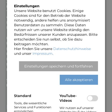
Jahren 1990–2005 war er Lehrbeauftragter an der
Einstellungen
Hochschule für Musik, Theater und Medien und spielte
Unsere Website benutzt Cookies. Einige
Tourneen in den Niederlande, Ungarn, Island, Frankreich
Cookies sind für den Betrieb der Website
u. a. Er lebte und arbeitete 12 Jahre in Südamerika
notwendig, andere helfen uns anonymisiert
(Chile), wo er Tourneen in Chile, Argentinien, Brasilien,
Benutzerdaten zu sammeln. Diese Daten
Peru und Bolivien spielte.
nutzen wir um unsere Website ständig den
Bedürfnissen unserer Kunden anzupassen. Bitte
In Europa und USA arbeitete er u. a. mit Michel
entscheiden Sie nun selbst, ob Sie dazu
Petruciani (Workshopband in N.Y.), Astrud Gilberto
beitragen möchten.
(brasilianische Sängerin/„The Girl from Ipanema”),
Hier finden Sie unsere
Datenschutzhinweise
und unser
Impressum
.
Bootsie Collins (Bassist der James Brown Band), Chris
De Burgh, Lincoln Goines (Bassist der Mike Stern Band),
Mario Bauza Orchestra (Latin Jazz Big Band) und Heinz
Einstellungen speichern und fortfahren
Rudolf Kunze/Heiner Lürig.
Alle akzeptieren
Seit Sommer 2017 lebt Dieter Schmigelok wieder in
Hannover.
Standard
YouTube-
Videos
Tools, die wesentliche
Links
Services und Funktionen
Wir nutzen auf unserer
ermöglichen,
Website YouTube-Videos.